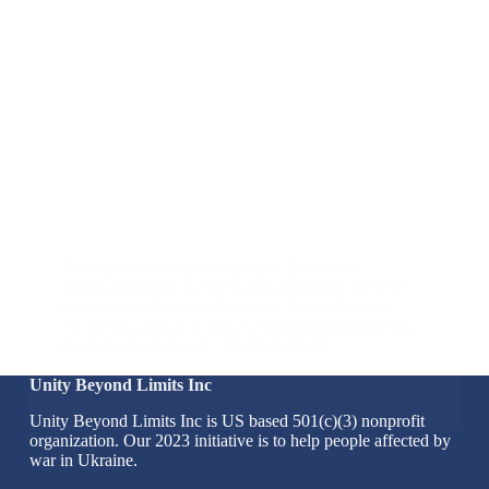
Risus quis varius quam quisque. Et netus et
malesuada fames ac turpis egestas integer eget. Sit
amet risus nullam eget felis eget. Nunc id cursus
metus aliquam eleifend mi in nulla posuere. Lectus
sit amet est placerat in. Massa tincidunt…
Unity Beyond Limits Inc
admin
June 9, 2020
Unity Beyond Limits Inc is US based 501(c)(3) nonprofit
organization. Our 2023 initiative is to help people affected by
war in Ukraine.