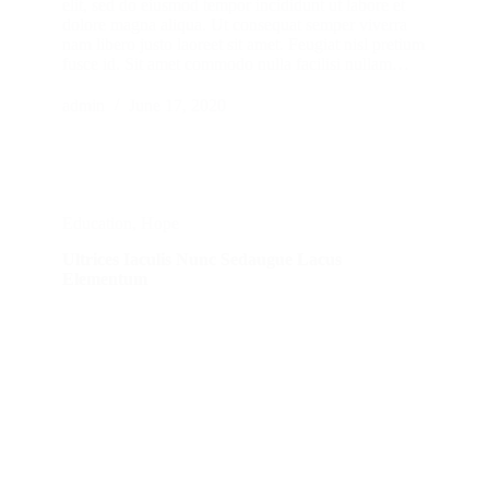
elit, sed do eiusmod tempor incididunt ut labore et
dolore magna aliqua. Ut consequat semper viverra
nam libero justo laoreet sit amet. Feugiat nisl pretium
fusce id. Sit amet commodo nulla facilisi nullam…
admin
June 17, 2020
Education
,
Hope
Ultrices Iaculis Nunc Sedaugue Lacus
Elementum