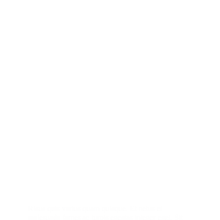
Risus quis varius quam quisque. Et netus et
malesuada fames ac turpis egestas integer eget. Sit