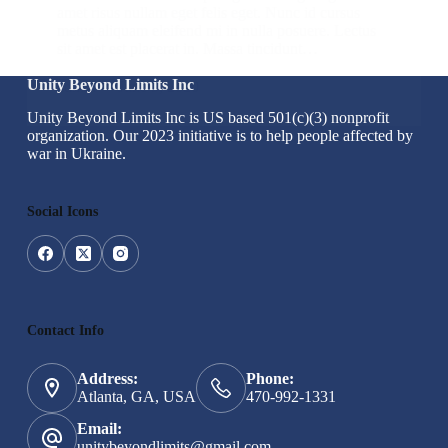
amet risus nullam eget felis eget. Nunc id cursus
metus aliquam eleifend mi in nulla posuere. Lectus
sit amet est placerat in. Massa tincidunt…
Unity Beyond Limits Inc
admin
June 9, 2020
Unity Beyond Limits Inc is US based 501(c)(3) nonprofit
organization. Our 2023 initiative is to help people affected by
war in Ukraine.
Social Icons
Contact Info
Address:
Phone:
Atlanta, GA, USA
470-992-1331
Email:
unitybeyondlimits@gmail.com