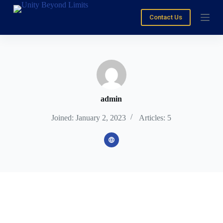
S
Contact Us
k
i
p
t
o
c
o
n
t
e
admin
n
t
Joined: January 2, 2023
Articles: 5